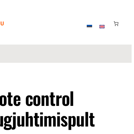
OU
ote control
gjuhtimispult