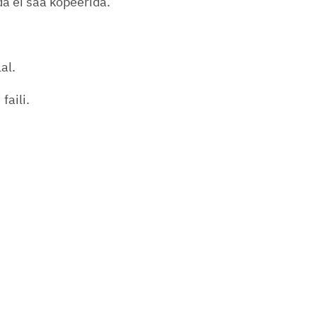
da ei saa kopeerida.
al.
faili.