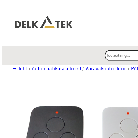
O
t
Esileht
/
Automaatikaseadmed
/
Väravakontrollerid
/
PA
s
i