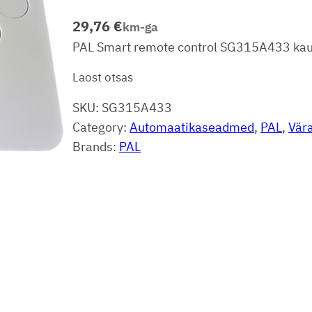
29,76
€
km-ga
PAL Smart remote control SG315A433 kau
Laost otsas
SKU:
SG315A433
Category:
Automaatikaseadmed
, 
PAL
, 
Vära
Brands:
PAL