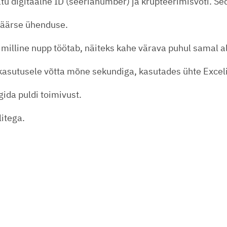
tu digitaalne ID (seerianumber) ja krüpteerimisvõti. Se
väärse ühenduse.
milline nupp töötab, näiteks kahe värava puhul samal al
kasutusele võtta mõne sekundiga, kasutades ühte Exceli 
gida puldi toimivust.
itega.