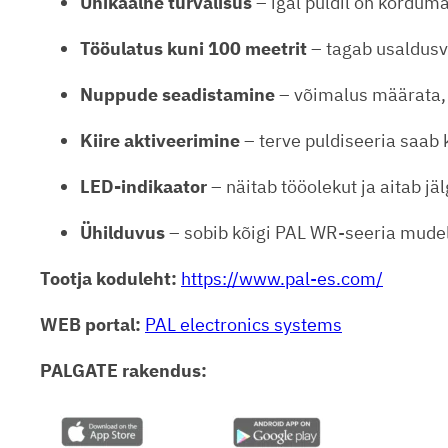
Unikaalne turvalisus
– igal puldil on korduma
Tööulatus kuni 100 meetrit
– tagab usaldus
Nuppude seadistamine
– võimalus määrata, 
Kiire aktiveerimine
– terve puldiseeria saab 
LED-indikaator
– näitab tööolekut ja aitab jäl
Ühilduvus
– sobib kõigi PAL WR-seeria mudel
Tootja koduleht:
https://www.pal-es.com/
WEB portal:
PAL electronics systems
PALGATE rakendus: