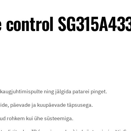
 control SG315A43
augjuhtimispulte ning jälgida patarei pinget.
dide, päevade ja kuupäevade täpsusega.
otud rohkem kui ühe süsteemiga.