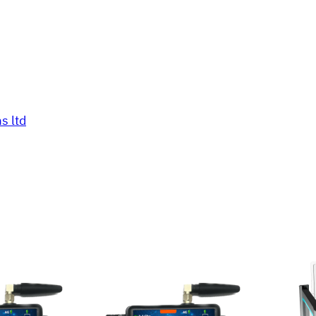
s ltd