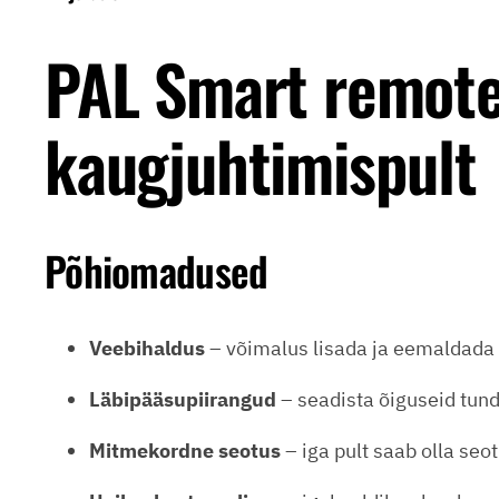
PAL Smart remote
kaugjuhtimispult
Põhiomadused
Veebihaldus
– võimalus lisada ja eemaldada k
Läbipääsupiirangud
– seadista õiguseid tun
Mitmekordne seotus
– iga pult saab olla se