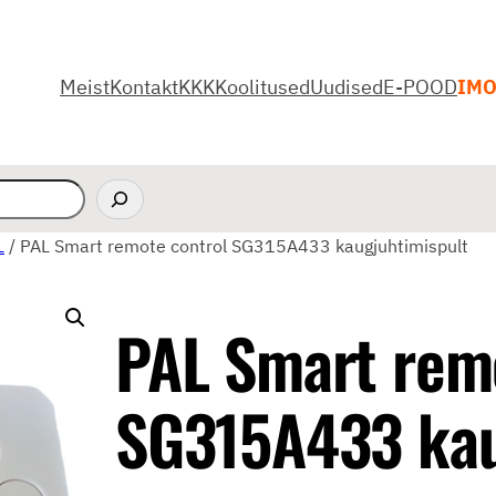
Meist
Kontakt
KKK
Koolitused
Uudised
E-POOD
IM
L
/ PAL Smart remote control SG315A433 kaugjuhtimispult
PAL Smart rem
SG315A433 kau