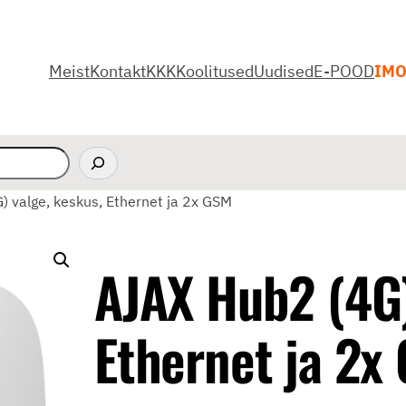
Meist
Kontakt
KKK
Koolitused
Uudised
E-POOD
IM
 valge, keskus, Ethernet ja 2x GSM
AJAX Hub2 (4G)
Ethernet ja 2x