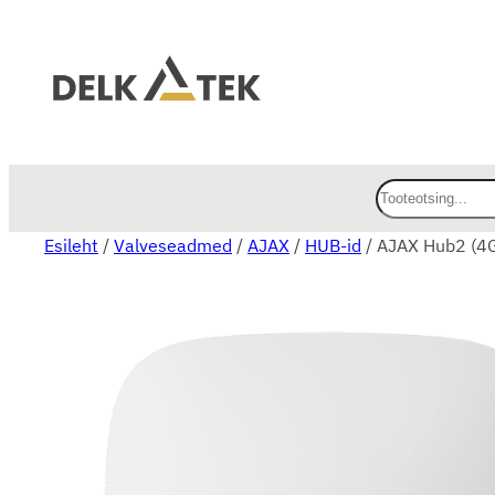
O
t
Esileht
/
Valveseadmed
/
AJAX
/
HUB-id
/ AJAX Hub2 (4G)
s
i