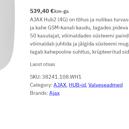
539,40
€
km-ga
AJAX Hub2 (4G) on tõhus ja nutikas turva
ja kahe GSM-kanali kaudu, tagades pideva 
50 kasutajat, võimaldades süsteemi paindl
võimaldab juhtida ja jälgida süsteemi mug
tagab kahepoolne suhtlus, krüpteeritud sid
Laost otsas
SKU:
38241.108.WH1
Category:
AJAX
, 
HUB-id
, 
Valveseadmed
Brands:
Ajax