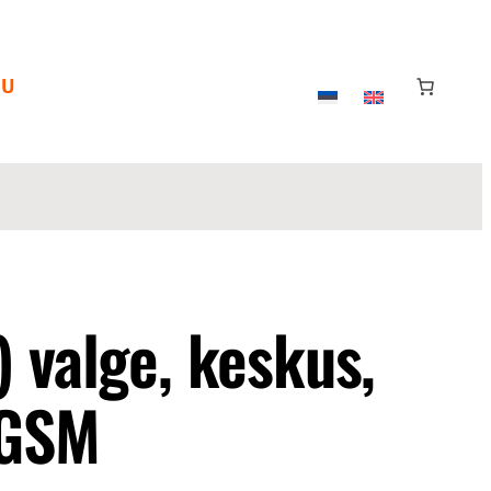
OU
 valge, keskus,
 GSM