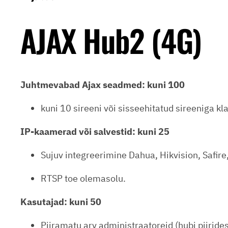
AJAX Hub2 (4G)
Juhtmevabad Ajax seadmed:
kuni 100
kuni 10 sireeni või sisseehitatud sireeniga klav
IP-kaamerad või salvestid:
kuni 25
Sujuv integreerimine Dahua, Hikvision, Safire
RTSP toe olemasolu.
Kasutajad:
kuni 50
Piiramatu arv administraatoreid (hubi piirides