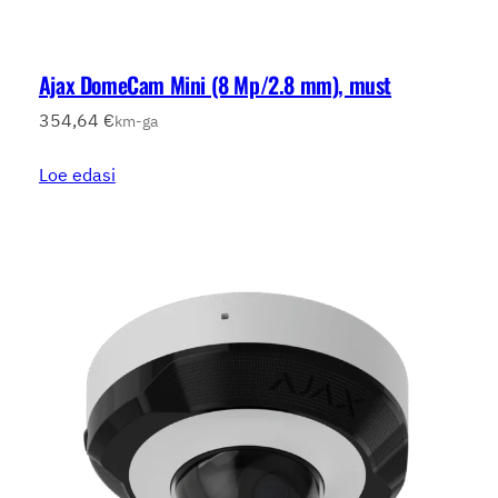
Ajax DomeCam Mini (8 Mp/2.8 mm), must
354,64
€
km-ga
Loe edasi