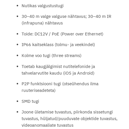
Nutikas valgustustugi
30–40 m valge valguse nähtavus; 30–40 m IR
(infrapuna) nähtavus
Toide: DC12V / PoE (Power over Ethernet)
IP66 kaitseklass (tolmu- ja veekindel)
Kolme voo tugi (three streams)
Toetab kaugjälgimist nutitelefonide ja
tahvelarvutite kaudu (iOS ja Android)
P2P funktsiooni tugi (otseühendus ilma
ruuteriseadeteta)
SMD tugi
Joone ületamise tuvastus, piirkonda sissetungi
tuvastus, hüljatud/puuduvate objektide tuvastus,
videoanomaaliate tuvastus