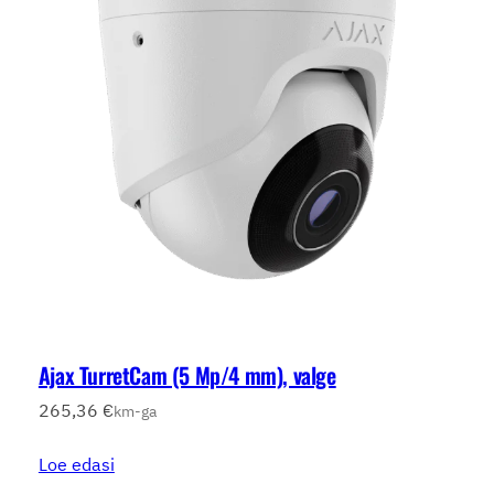
Ajax TurretCam (5 Mp/4 mm), valge
265,36
€
km-ga
Loe edasi