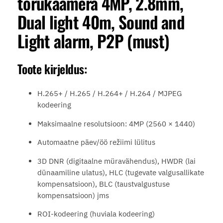
torukaamera 4MP, 2.8mm,
Dual light 40m, Sound and
Light alarm, P2P (must)
Toote kirjeldus:
H.265+ / H.265 / H.264+ / H.264 / MJPEG
kodeering
Maksimaalne resolutsioon: 4MP (2560 × 1440)
Automaatne päev/öö režiimi lülitus
3D DNR (digitaalne müravähendus), HWDR (lai
dünaamiline ulatus), HLC (tugevate valgusallikate
kompensatsioon), BLC (taustvalgustuse
kompensatsioon) jms
ROI-kodeering (huviala kodeering)