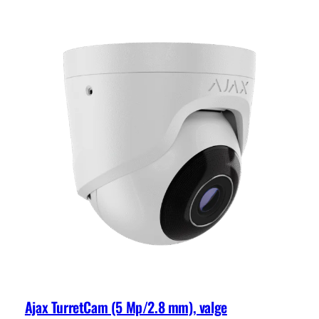
Ajax TurretCam (5 Mp/2.8 mm), valge