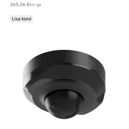
265,36
€
km-ga
Lisa korvi