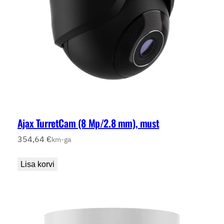
Ajax TurretCam (8 Mp/2.8 mm), must
354,64
€
km-ga
Lisa korvi