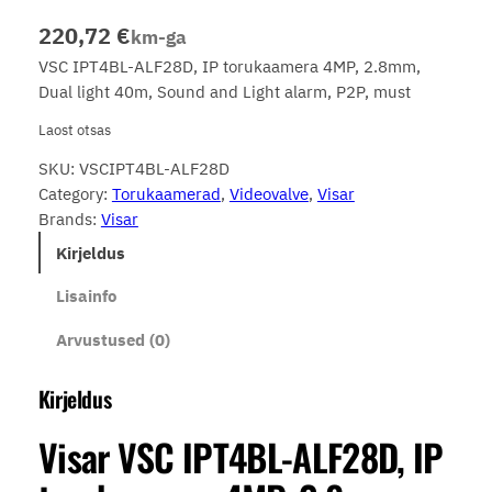
220,72
€
km-ga
VSC IPT4BL-ALF28D, IP torukaamera 4MP, 2.8mm,
Dual light 40m, Sound and Light alarm, P2P, must
Laost otsas
SKU:
VSCIPT4BL-ALF28D
Category:
Torukaamerad
, 
Videovalve
, 
Visar
Brands:
Visar
Kirjeldus
Lisainfo
Arvustused (0)
Kirjeldus
Visar VSC IPT4BL-ALF28D, IP