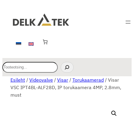
O
t
s
Esileht
/
Videovalve
/
Visar
/
Torukaamerad
/ Visar
i
VSC IPT4BL-ALF28D, IP torukaamera 4MP, 2.8mm,
must